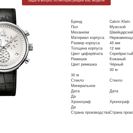
Бренд
Calvin Klein
Пол
Мужской
Механизм
Швейцарский
Материал корпуса
Нержавеюща
Размер корпуса
45 мм
Толщина корпуса
12 мм
Цвет циферблата
Серебристы
Ремешок
Кожаный
Цвет ремешка
Чёрный
30 м
30 м
Стекло
Стекло
Минеральное
Дата
Дата
Да
Хронограф
Хронограф
Да
Страна производства
Страна прои