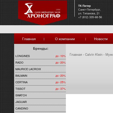
ТК Питер
Санкт-Петербург,
ул. Типанова, 21
+7 (812) 335-68-56
Главная
О компании
Новости
|
|
Бренды:
Главная
-
Calvin Klein
-
Муж
LONGINES
до -10%
RADO
до -20%
MAURICE LACROIX
BALMAIN
до -20%
CERTINA
до -25%
TISSOT
до -37%
SWATCH
JAGUAR
CANDINO