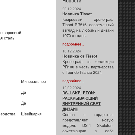
Новости
20.12.2024
Новинка Tissot
Кварцевый хронограф
Tissot PR516: современный
взгляд на любимый дизайн
 кварцевый
1970-х годов.
я сталь
подробнее...
16.12.2024
й
Новинка от Tissot
Хронограф из коллекции
PR100 в честь партнерства
с Tour de France 2024
подробнее...
Минеральное
12.02.2024
Да
DS-1 SKELETON:
РАСКРЫВАЮЩИЙ
Да
ВНУТРЕННИЙ СВЕТ
ДИЗАЙН
зводства
Швейцария
Certina с гордостью
представляет новую
модель DS-1 Skeleton,
сочетающую в себе