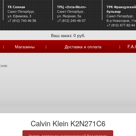
ТК Сенная
ТРЦ «Охта-Молл»
ТРК Французский
Санкт-Петербург,
Санкт-Петербург,
бульвар
ул. Ефимова, 3
ул. Якорная, 5а
Санкт-Петербург,
+7 (812) 740-46-56
+7 (812) 240-46-07
Б-р Новаторов, 11
+7 (812) 677-82-64
Ваш заказ: 0 руб.
Магазины
Доставка и оплата
F.A.
|
|
|
ские
Calvin Klein K2N271C6
Задать вопрос по интересующей Вас модели