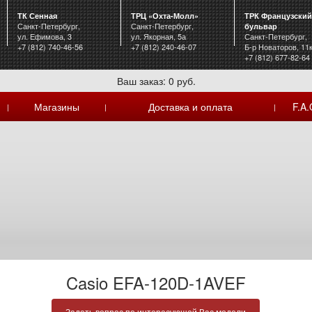
ТК Сенная
ТРЦ «Охта-Молл»
ТРК Французский
Санкт-Петербург,
Санкт-Петербург,
бульвар
ул. Ефимова, 3
ул. Якорная, 5а
Санкт-Петербург,
+7 (812) 740-46-56
+7 (812) 240-46-07
Б-р Новаторов, 11
+7 (812) 677-82-64
Ваш заказ: 0 руб.
Магазины
Доставка и оплата
F.A.
|
|
|
Casio EFA-120D-1AVEF
Задать вопрос по интересующей Вас модели