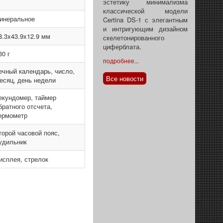
эстетику минимализма
классической модели
инеральное
Certina DS-1 с элегантным
и интригующим дизайном
8.3x43.9x12.9 мм
скелетонированного
циферблата.
30 г
подробнее...
ечный календарь, число,
Все новости
есяц, день недели
екундомер, таймер
братного отсчета,
ермометр
торой часовой пояс,
удильник
исплея, стрелок