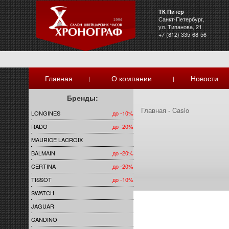
ТК Питер
Санкт-Петербург,
ул. Типанова, 21
+7 (812) 335-68-56
Главная
О компании
Новости
|
|
Бренды:
Главная
-
Casio
LONGINES
до -10%
RADO
до -20%
MAURICE LACROIX
BALMAIN
до -20%
CERTINA
до -20%
TISSOT
до -10%
SWATCH
JAGUAR
CANDINO