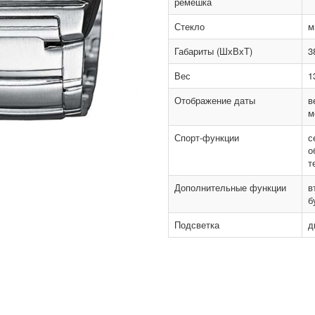
ремешка
Стекло
м
Габариты (ШхВхТ)
3
Вес
1
Отображение даты
в
м
Спорт-функции
с
о
т
Дополнительные функции
в
б
Подсветка
д