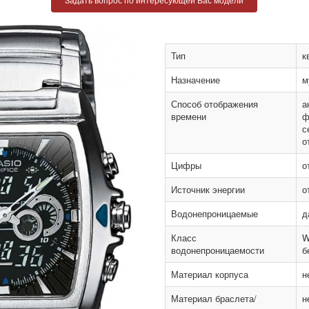
Тип
к
Назначение
м
Способ отображения
а
времени
ф
с
о
Цифры
о
Источник энергии
о
Водонепроницаемые
д
Класс
W
водонепроницаемости
б
Материал корпуса
н
Материал браслета/
н