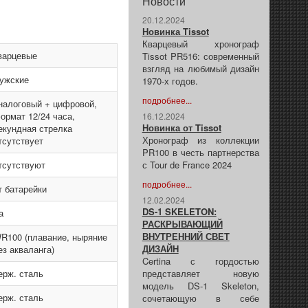
Новости
20.12.2024
Новинка Tissot
Кварцевый хронограф
варцевые
Tissot PR516: современный
взгляд на любимый дизайн
ужские
1970-х годов.
подробнее...
налоговый + цифровой,
ормат 12/24 часа,
16.12.2024
Новинка от Tissot
екундная стрелка
Хронограф из коллекции
тсутствует
PR100 в честь партнерства
тсутствуют
с Tour de France 2024
подробнее...
т батарейки
12.02.2024
DS-1 SKELETON:
а
РАСКРЫВАЮЩИЙ
ВНУТРЕННИЙ СВЕТ
R100 (плавание, ныряние
ДИЗАЙН
ез акваланга)
Certina с гордостью
ерж. сталь
представляет новую
модель DS-1 Skeleton,
ерж. сталь
сочетающую в себе