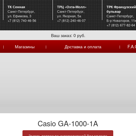
ТК Сенная
ТРЦ «Охта-Молл»
ТРК Французский
Санкт-Петербург,
Санкт-Петербург,
бульвар
ул. Ефимова, 3
ул. Якорная, 5а
Санкт-Петербург,
+7 (812) 740-46-56
+7 (812) 240-46-07
Б-р Новаторов, 11
+7 (812) 677-82-64
Ваш заказ: 0 руб.
Магазины
Доставка и оплата
F.A.
|
|
|
Casio GA-1000-1A
Задать вопрос по интересующей Вас модели