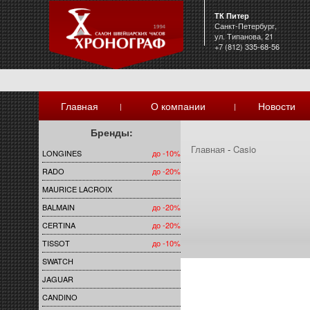
ТК Питер
Санкт-Петербург,
ул. Типанова, 21
+7 (812) 335-68-56
Главная
О компании
Новости
|
|
Бренды:
Главная
-
Casio
LONGINES
до -10%
RADO
до -20%
MAURICE LACROIX
BALMAIN
до -20%
CERTINA
до -20%
TISSOT
до -10%
SWATCH
JAGUAR
CANDINO