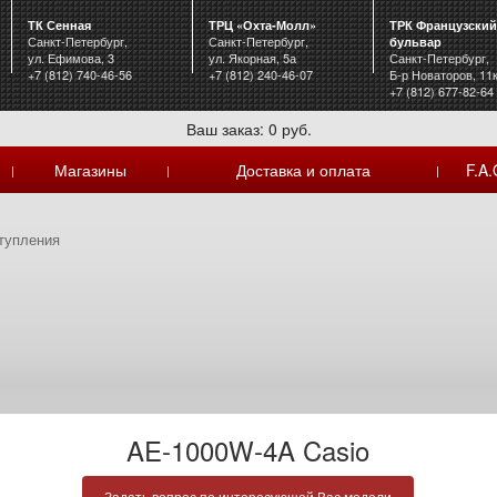
ТК Сенная
ТРЦ «Охта-Молл»
ТРК Французский
Санкт-Петербург,
Санкт-Петербург,
бульвар
ул. Ефимова, 3
ул. Якорная, 5а
Санкт-Петербург,
+7 (812) 740-46-56
+7 (812) 240-46-07
Б-р Новаторов, 11
+7 (812) 677-82-64
Ваш заказ: 0 руб.
Магазины
Доставка и оплата
F.A.
|
|
|
тупления
AE-1000W-4A Casio
Задать вопрос по интересующей Вас модели