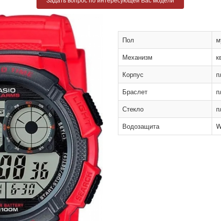
Пол
м
Механизм
к
Корпус
п
Браслет
п
Стекло
п
Водозащита
W