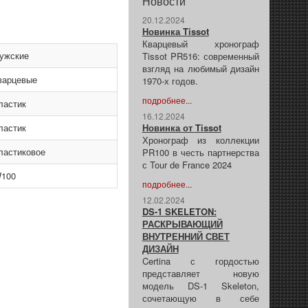
Новости
20.12.2024
Новинка Tissot
Кварцевый хронограф
ужские
Tissot PR516: современный
взгляд на любимый дизайн
варцевые
1970-х годов.
подробнее...
ластик
16.12.2024
ластик
Новинка от Tissot
Хронограф из коллекции
ластиковое
PR100 в честь партнерства
с Tour de France 2024
100
подробнее...
12.02.2024
DS-1 SKELETON:
РАСКРЫВАЮЩИЙ
ВНУТРЕННИЙ СВЕТ
ДИЗАЙН
Certina с гордостью
представляет новую
модель DS-1 Skeleton,
сочетающую в себе