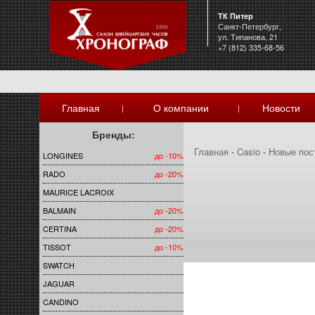
ТК Питер
Санкт-Петербург,
ул. Типанова, 21
+7 (812) 335-68-56
Главная
О компании
Новости
|
|
Бренды:
Главная
-
Casio
-
Новые пос
LONGINES
до -10%
RADO
до -20%
MAURICE LACROIX
BALMAIN
до -20%
CERTINA
до -20%
TISSOT
до -10%
SWATCH
JAGUAR
CANDINO