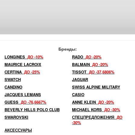
Бренды:
LONGINES
ДО -10%
RADO
ДО -20%
MAURICE LACROIX
BALMAIN
ДО -20%
CERTINA
ДО -25%
TISSOT
ДО -37,6806%
SWATCH
JAGUAR
CANDINO
SWISS ALPINE MILITARY
JACQUES LEMANS
CASIO
GUESS
ДО -76,6667%
ANNE KLEIN
ДО -20%
BEVERLY HILLS POLO CLUB
MICHAEL KORS
ДО -30%
SWAROVSKI
СПЕЦПРЕДЛОЖЕНИЯ
ДО
-30%
АКСЕССУАРЫ