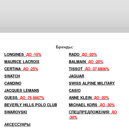
Бренды:
LONGINES
ДО -10%
RADO
ДО -20%
MAURICE LACROIX
BALMAIN
ДО -20%
CERTINA
ДО -25%
TISSOT
ДО -37,6806%
SWATCH
JAGUAR
CANDINO
SWISS ALPINE MILITARY
JACQUES LEMANS
CASIO
GUESS
ДО -76,6667%
ANNE KLEIN
ДО -20%
BEVERLY HILLS POLO CLUB
MICHAEL KORS
ДО -30%
SWAROVSKI
СПЕЦПРЕДЛОЖЕНИЯ
ДО
-30%
АКСЕССУАРЫ