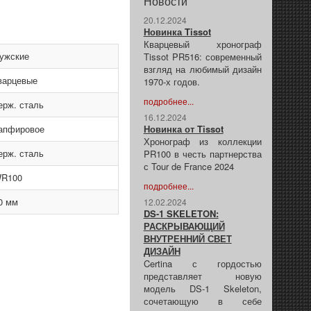
Новости
20.12.2024
Новинка Tissot
Кварцевый хронограф
ужские
Tissot PR516: современный
взгляд на любимый дизайн
варцевые
1970-х годов.
подробнее...
ерж. сталь
16.12.2024
апфировое
Новинка от Tissot
Хронограф из коллекции
ерж. сталь
PR100 в честь партнерства
с Tour de France 2024
R100
подробнее...
0 мм
12.02.2024
DS-1 SKELETON:
РАСКРЫВАЮЩИЙ
ВНУТРЕННИЙ СВЕТ
ДИЗАЙН
Certina с гордостью
представляет новую
модель DS-1 Skeleton,
сочетающую в себе