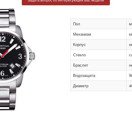
Пол
м
Механизм
к
Корпус
н
Стекло
с
Браслет
н
Водозащита
W
Диаметр
4