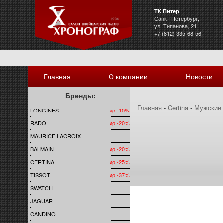
ТК Питер
Санкт-Петербург,
ул. Типанова, 21
+7 (812) 335-68-56
Главная
О компании
Новости
|
|
Бренды:
Главная
-
Certina
-
Мужские
LONGINES
до -10%
RADO
до -20%
MAURICE LACROIX
BALMAIN
до -20%
CERTINA
до -25%
TISSOT
до -37%
SWATCH
JAGUAR
CANDINO