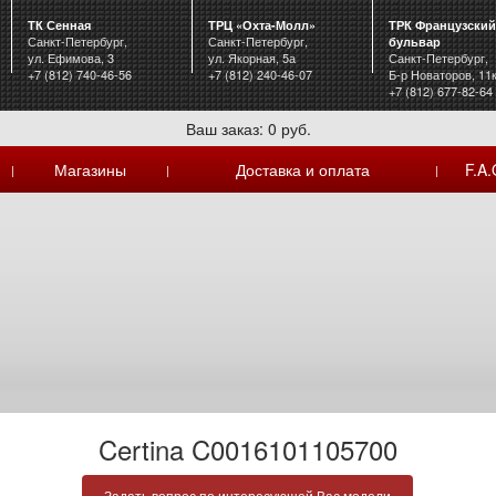
ТК Сенная
ТРЦ «Охта-Молл»
ТРК Французский
Санкт-Петербург,
Санкт-Петербург,
бульвар
ул. Ефимова, 3
ул. Якорная, 5а
Санкт-Петербург,
+7 (812) 740-46-56
+7 (812) 240-46-07
Б-р Новаторов, 11
+7 (812) 677-82-64
Ваш заказ: 0 руб.
Магазины
Доставка и оплата
F.A.
|
|
|
Certina C0016101105700
Задать вопрос по интересующей Вас модели