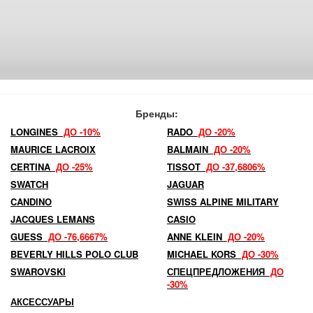
Бренды:
LONGINES
ДО -10%
RADO
ДО -20%
MAURICE LACROIX
BALMAIN
ДО -20%
CERTINA
ДО -25%
TISSOT
ДО -37,6806%
SWATCH
JAGUAR
CANDINO
SWISS ALPINE MILITARY
JACQUES LEMANS
CASIO
GUESS
ДО -76,6667%
ANNE KLEIN
ДО -20%
BEVERLY HILLS POLO CLUB
MICHAEL KORS
ДО -30%
SWAROVSKI
СПЕЦПРЕДЛОЖЕНИЯ
ДО
-30%
АКСЕССУАРЫ