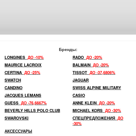
Бренды:
LONGINES
ДО -10%
RADO
ДО -20%
MAURICE LACROIX
BALMAIN
ДО -20%
CERTINA
ДО -25%
TISSOT
ДО -37,6806%
SWATCH
JAGUAR
CANDINO
SWISS ALPINE MILITARY
JACQUES LEMANS
CASIO
GUESS
ДО -76,6667%
ANNE KLEIN
ДО -20%
BEVERLY HILLS POLO CLUB
MICHAEL KORS
ДО -30%
SWAROVSKI
СПЕЦПРЕДЛОЖЕНИЯ
ДО
-30%
АКСЕССУАРЫ