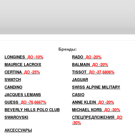
Бренды:
LONGINES
ДО -10%
RADO
ДО -20%
MAURICE LACROIX
BALMAIN
ДО -20%
CERTINA
ДО -25%
TISSOT
ДО -37,6806%
SWATCH
JAGUAR
CANDINO
SWISS ALPINE MILITARY
JACQUES LEMANS
CASIO
GUESS
ДО -76,6667%
ANNE KLEIN
ДО -20%
BEVERLY HILLS POLO CLUB
MICHAEL KORS
ДО -30%
SWAROVSKI
СПЕЦПРЕДЛОЖЕНИЯ
ДО
-30%
АКСЕССУАРЫ