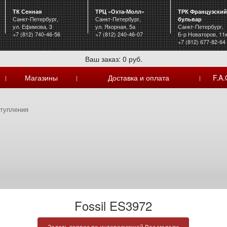
ТК Сенная
ТРЦ «Охта-Молл»
ТРК Французский
Санкт-Петербург,
Санкт-Петербург,
бульвар
ул. Ефимова, 3
ул. Якорная, 5а
Санкт-Петербург,
+7 (812) 740-46-56
+7 (812) 240-46-07
Б-р Новаторов, 11
+7 (812) 677-82-64
Ваш заказ: 0 руб.
Магазины
Доставка и оплата
F.A.
|
|
|
тупления
Fossil ES3972
Задать вопрос по интересующей Вас модели