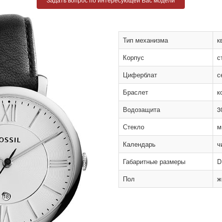
Тип механизма
к
Корпус
с
Циферблат
с
Браслет
к
Водозащита
3
Стекло
м
Календарь
ч
Габаритные размеры
D
Пол
ж