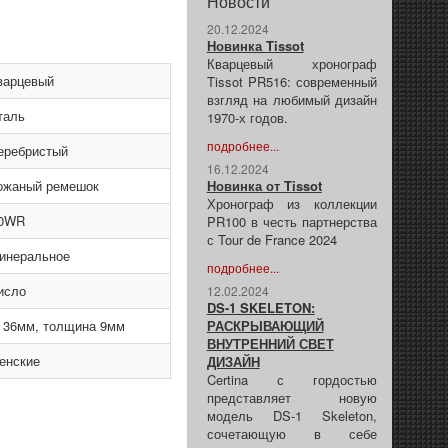
Новости
20.12.2024
Новинка Tissot
Кварцевый хронограф
варцевый
Tissot PR516: современный
взгляд на любимый дизайн
таль
1970-х годов.
подробнее...
еребристый
16.12.2024
ожаный ремешок
Новинка от Tissot
Хронограф из коллекции
0WR
PR100 в честь партнерства
с Tour de France 2024
инеральное
подробнее...
исло
12.02.2024
DS-1 SKELETON:
 36мм, толщина 9мм
РАСКРЫВАЮЩИЙ
ВНУТРЕННИЙ СВЕТ
енские
ДИЗАЙН
Certina с гордостью
представляет новую
модель DS-1 Skeleton,
сочетающую в себе