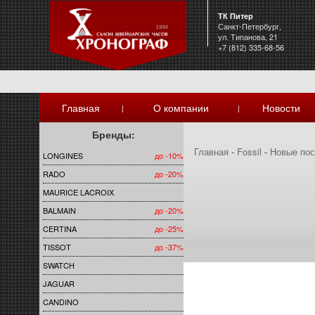
ТК Питер
Санкт-Петербург,
ул. Типанова, 21
+7 (812) 335-68-56
Главная
О компании
Новости
|
|
Бренды:
Главная
-
Fossil
-
Новые пос
LONGINES
до -10%
RADO
до -20%
MAURICE LACROIX
BALMAIN
до -20%
CERTINA
до -25%
TISSOT
до -37%
SWATCH
JAGUAR
CANDINO