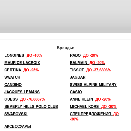
Бренды:
LONGINES
ДО -10%
RADO
ДО -20%
MAURICE LACROIX
BALMAIN
ДО -20%
CERTINA
ДО -25%
TISSOT
ДО -37,6806%
SWATCH
JAGUAR
CANDINO
SWISS ALPINE MILITARY
JACQUES LEMANS
CASIO
GUESS
ДО -76,6667%
ANNE KLEIN
ДО -20%
BEVERLY HILLS POLO CLUB
MICHAEL KORS
ДО -30%
SWAROVSKI
СПЕЦПРЕДЛОЖЕНИЯ
ДО
-30%
АКСЕССУАРЫ