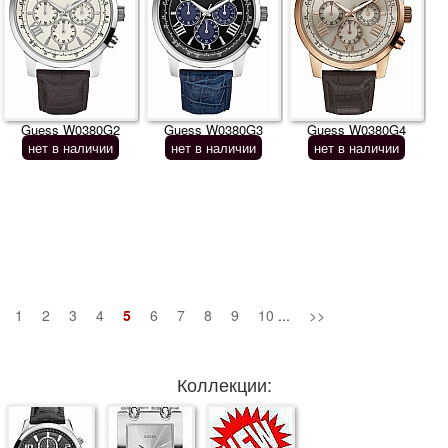
Guess W0380G2
Guess W0380G3
Guess W0380G4
нет в наличии
нет в наличии
нет в наличии
1
2
3
4
5
6
7
8
9
10
...
>>
Коллекции: