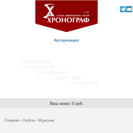
Авторизация
ТК Питер
+7 (812) 335-68-56
ТК Сенная
+7 (812) 740-46-56
ТРЦ «Охта-Молл»
+7 (812) 240-46-07
ТРК Французский бульвар
+7 (812) 677-82-64
ТРК Лето. Certina store / Tissot store
+7 (911) 849-01-15
Ваш заказ: 0 руб.
Главная
-
Certina
-
Мужские