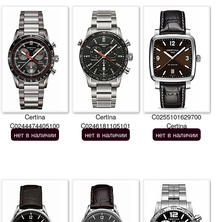
Certina
Certina
C0255101629700
C0244474405100
C0246181105101
Certina
нет в наличии
нет в наличии
нет в наличии