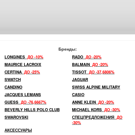
Бренды:
LONGINES
ДО -10%
RADO
ДО -20%
MAURICE LACROIX
BALMAIN
ДО -20%
CERTINA
ДО -25%
TISSOT
ДО -37,6806%
SWATCH
JAGUAR
CANDINO
SWISS ALPINE MILITARY
JACQUES LEMANS
CASIO
GUESS
ДО -76,6667%
ANNE KLEIN
ДО -20%
BEVERLY HILLS POLO CLUB
MICHAEL KORS
ДО -30%
SWAROVSKI
СПЕЦПРЕДЛОЖЕНИЯ
ДО
-30%
АКСЕССУАРЫ