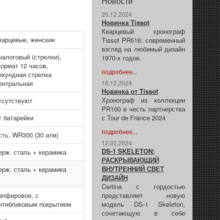
Новости
20.12.2024
Новинка Tissot
Кварцевый хронограф
варцевые, женские
Tissot PR516: современный
взгляд на любимый дизайн
налоговый (стрелки),
1970-х годов.
ормат 12 часов,
подробнее...
екундная стрелка
ентральная
16.12.2024
Новинка от Tissot
Хронограф из коллекции
тсутствуют
PR100 в честь партнерства
т батарейки
с Tour de France 2024
подробнее...
сть, WR300 (30 атм)
12.02.2024
DS-1 SKELETON:
ерж. сталь + керамика
РАСКРЫВАЮЩИЙ
ВНУТРЕННИЙ СВЕТ
ерж. сталь + керамика
ДИЗАЙН
Certina с гордостью
апфировое, с
представляет новую
нтибликовым покрытием
модель DS-1 Skeleton,
сочетающую в себе