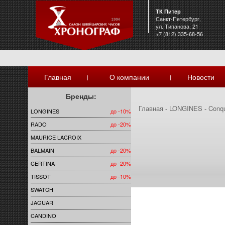
ТК Питер
Санкт-Петербург,
ул. Типанова, 21
+7 (812) 335-68-56
Главная
О компании
Новости
|
|
Бренды:
Главная
-
LONGINES
-
Conq
LONGINES
до -10%
RADO
до -20%
MAURICE LACROIX
BALMAIN
до -20%
CERTINA
до -20%
TISSOT
до -10%
SWATCH
JAGUAR
CANDINO