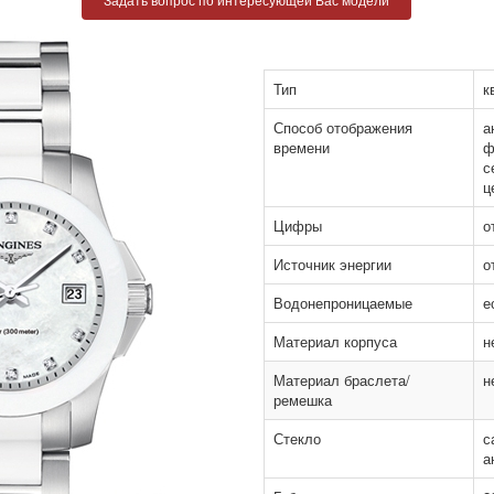
Тип
к
Способ отображения
а
времени
ф
с
ц
Цифры
о
Источник энергии
о
Водонепроницаемые
е
Материал корпуса
н
Материал браслета/
н
ремешка
Стекло
с
а