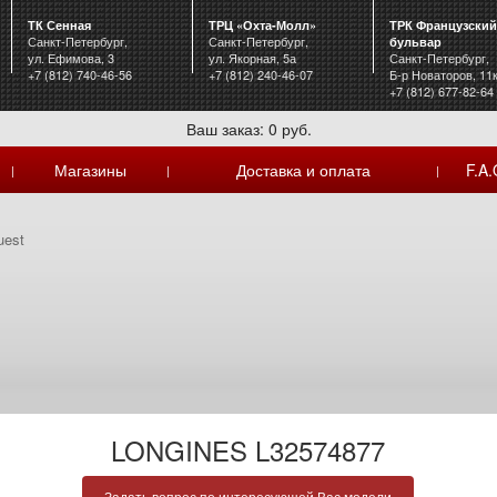
ТК Сенная
ТРЦ «Охта-Молл»
ТРК Французский
Санкт-Петербург,
Санкт-Петербург,
бульвар
ул. Ефимова, 3
ул. Якорная, 5а
Санкт-Петербург,
+7 (812) 740-46-56
+7 (812) 240-46-07
Б-р Новаторов, 11
+7 (812) 677-82-64
Ваш заказ: 0 руб.
Магазины
Доставка и оплата
F.A.
|
|
|
uest
LONGINES L32574877
Задать вопрос по интересующей Вас модели