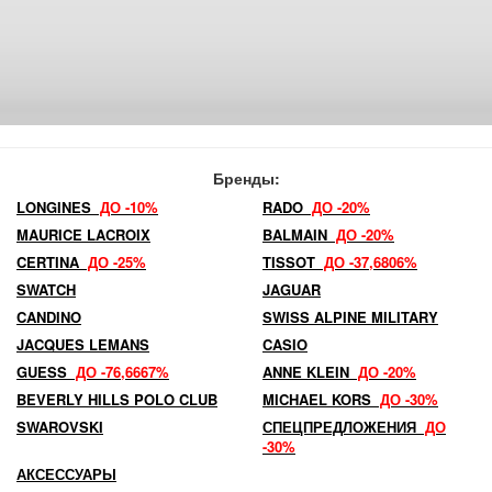
Бренды:
LONGINES
ДО -10%
RADO
ДО -20%
MAURICE LACROIX
BALMAIN
ДО -20%
CERTINA
ДО -25%
TISSOT
ДО -37,6806%
SWATCH
JAGUAR
CANDINO
SWISS ALPINE MILITARY
JACQUES LEMANS
CASIO
GUESS
ДО -76,6667%
ANNE KLEIN
ДО -20%
BEVERLY HILLS POLO CLUB
MICHAEL KORS
ДО -30%
SWAROVSKI
СПЕЦПРЕДЛОЖЕНИЯ
ДО
-30%
АКСЕССУАРЫ