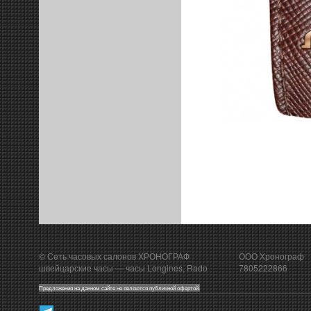
© Сеть часовых салонов ХРОНОГРАФ
ООО Хронограф
швейцарские часы
— часы Longines, Rado
7805222866
Предложения на данном сайте не являются публичной офертой.