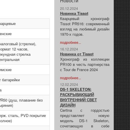
Новости
20.12.2024
Новинка Tissot
Кварцевый хронограф
варцевые
Tissot PR516: современный
взгляд на любимый дизайн
енские
1970-х годов.
подробнее...
налоговый (стрелки),
ормат 12 часов,
16.12.2024
Новинка от Tissot
екундная стрелка
Хронограф из коллекции
ентральная
PR100 в честь партнерства
имские
с Tour de France 2024
подробнее...
т батарейки
12.02.2024
DS-1 SKELETON:
а
РАСКРЫВАЮЩИЙ
ВНУТРЕННИЙ СВЕТ
R50 (душ, плавание без
ДИЗАЙН
ыряния)
Certina с гордостью
ерж. сталь, PVD покрытие
представляет новую
полное)
модель DS-1 Skeleton,
сочетающую в себе