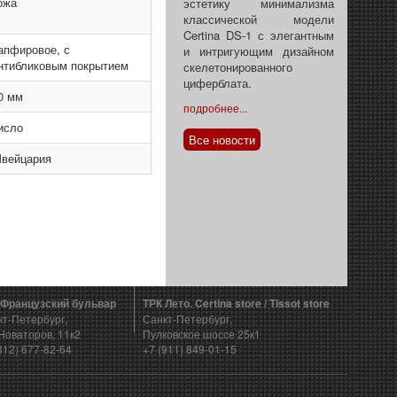
ожа
эстетику минимализма
классической модели
Certina DS-1 с элегантным
апфировое, с
и интригующим дизайном
нтибликовым покрытием
скелетонированного
циферблата.
0 мм
подробнее...
исло
Все новости
вейцария
 Французский бульвар
ТРК Лето. Certina store / Tissot store
кт-Петербург,
Санкт-Петербург,
Новаторов, 11к2
Пулковское шоссе 25к1
812) 677-82-64
+7 (911) 849-01-15