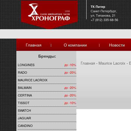
ТК Питер
Санкт-Петербург,
ул. Типанова, 21
+7 (812) 335-68-56
Главная
О компании
Новости
|
|
Бренды:
Главная
-
Maurice Lacroix
-
E
LONGINES
до -10%
RADO
до -20%
MAURICE LACROIX
BALMAIN
до -20%
CERTINA
до -20%
TISSOT
до -10%
SWATCH
JAGUAR
CANDINO