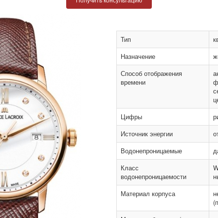
Тип
к
Назначение
ж
Способ отображения
а
времени
ф
с
ц
Цифры
р
Источник энергии
о
Водонепроницаемые
д
Класс
W
водонепроницаемости
н
Материал корпуса
н
(