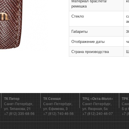
Материал браслета/
к
ремешка
Стекло
с
а
Габариты
3
Отображение даты
ч
Страна производства
Ш
ТК Питер
ТК Сенная
ТРЦ «Охта-Молл»
ТРК
Санкт-Петербург,
Санкт-Петербург,
Санкт-Петербург,
Сан
ул. Типанова, 21
ул. Ефимова, 3
ул. Якорная, 5а
Б-р 
+7 (812) 335-68-56
+7 (812) 740-46-56
+7 (812) 240-46-07
+7 (