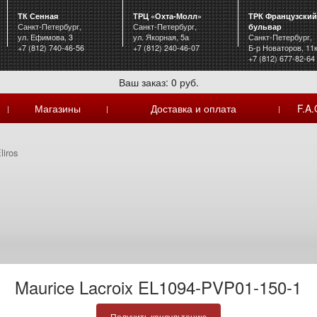
ТК Сенная
ТРЦ «Охта-Молл»
ТРК Французский
Санкт-Петербург,
Санкт-Петербург,
бульвар
ул. Ефимова, 3
ул. Якорная, 5а
Санкт-Петербург,
+7 (812) 740-46-56
+7 (812) 240-46-07
Б-р Новаторов, 11
+7 (812) 677-82-64
Ваш заказ: 0 руб.
Магазины
Доставка и оплата
F.A.
|
|
|
liros
Maurice Lacroix EL1094-PVP01-150-1
Получить консультацию