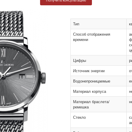
Тип
к
Способ отображения
а
времени
ф
с
ц
Цифры
р
Источник энергии
о
Водонепроницаемые
е
Материал корпуса
н
Материал браслета/
н
ремешка
Стекло
с
а