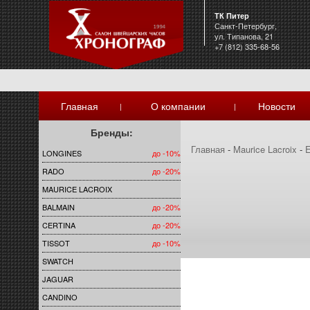
ТК Питер
Санкт-Петербург,
ул. Типанова, 21
+7 (812) 335-68-56
Главная
О компании
Новости
|
|
Бренды:
Главная
-
Maurice Lacroix
-
E
LONGINES
до -10%
RADO
до -20%
MAURICE LACROIX
BALMAIN
до -20%
CERTINA
до -20%
TISSOT
до -10%
SWATCH
JAGUAR
CANDINO