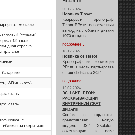
Новости
20.12.2024
Новинка Tissot
Кварцевый хронограф
варцевые, женские
Tissot PR516: современный
взгляд на любимый дизайн
налоговый (стрелки),
1970-х годов.
ормат 12 часов,
подробнее...
екундная стрелка
ентральная
16.12.2024
Новинка от Tissot
Хронограф из коллекции
имские
PR100 в честь партнерства
т батарейки
с Tour de France 2024
подробнее...
сть, WR50 (5 атм)
12.02.2024
DS-1 SKELETON:
ерж. сталь
РАСКРЫВАЮЩИЙ
ВНУТРЕННИЙ СВЕТ
ерж. сталь
ДИЗАЙН
Certina с гордостью
апфировое, с
представляет новую
нтибликовым покрытием
модель DS-1 Skeleton,
сочетающую в себе