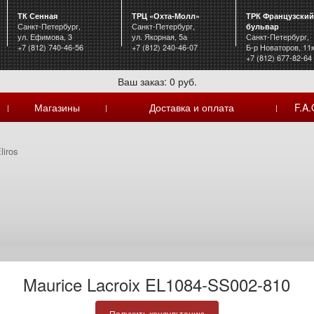
ТК Сенная
ТРЦ «Охта-Молл»
ТРК Французский
Санкт-Петербург,
Санкт-Петербург,
бульвар
ул. Ефимова, 3
ул. Якорная, 5а
Санкт-Петербург,
+7 (812) 740-46-56
+7 (812) 240-46-07
Б-р Новаторов, 11
+7 (812) 677-82-64
Ваш заказ: 0 руб.
Магазины
Доставка и оплата
F.A.
|
|
|
liros
Maurice Lacroix EL1084-SS002-810
Получить консультацию