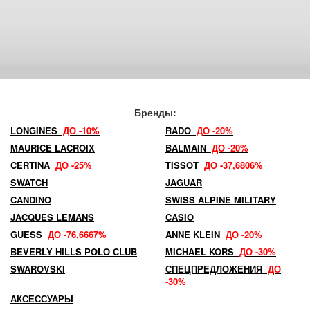
Бренды:
LONGINES
ДО -10%
RADO
ДО -20%
MAURICE LACROIX
BALMAIN
ДО -20%
CERTINA
ДО -25%
TISSOT
ДО -37,6806%
SWATCH
JAGUAR
CANDINO
SWISS ALPINE MILITARY
JACQUES LEMANS
CASIO
GUESS
ДО -76,6667%
ANNE KLEIN
ДО -20%
BEVERLY HILLS POLO CLUB
MICHAEL KORS
ДО -30%
SWAROVSKI
СПЕЦПРЕДЛОЖЕНИЯ
ДО
-30%
АКСЕССУАРЫ