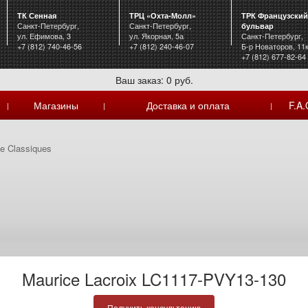
ТК Сенная
ТРЦ «Охта-Молл»
ТРК Французский
Санкт-Петербург,
Санкт-Петербург,
бульвар
ул. Ефимова, 3
ул. Якорная, 5а
Санкт-Петербург,
+7 (812) 740-46-56
+7 (812) 240-46-07
Б-р Новаторов, 11
+7 (812) 677-82-64
Ваш заказ: 0 руб.
Магазины
Доставка и оплата
F.A.
|
|
|
e Classiques
Maurice Lacroix LC1117-PVY13-130
Получить консультацию