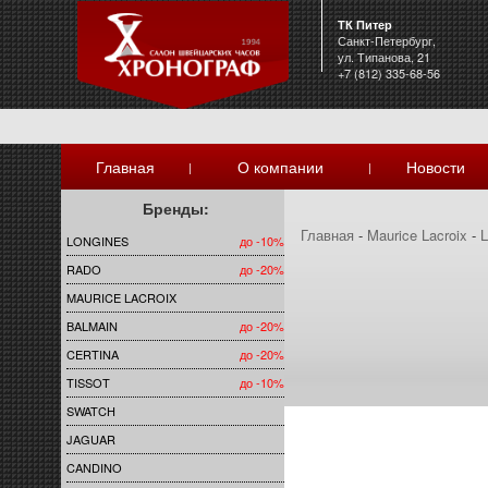
ТК Питер
Санкт-Петербург,
ул. Типанова, 21
+7 (812) 335-68-56
Главная
О компании
Новости
|
|
Бренды:
Главная
-
Maurice Lacroix
-
L
LONGINES
до -10%
RADO
до -20%
MAURICE LACROIX
BALMAIN
до -20%
CERTINA
до -20%
TISSOT
до -10%
SWATCH
JAGUAR
CANDINO