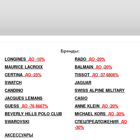
Бренды:
LONGINES
ДО -10%
RADO
ДО -20%
MAURICE LACROIX
BALMAIN
ДО -20%
CERTINA
ДО -25%
TISSOT
ДО -37,6806%
SWATCH
JAGUAR
CANDINO
SWISS ALPINE MILITARY
JACQUES LEMANS
CASIO
GUESS
ДО -76,6667%
ANNE KLEIN
ДО -20%
BEVERLY HILLS POLO CLUB
MICHAEL KORS
ДО -30%
SWAROVSKI
СПЕЦПРЕДЛОЖЕНИЯ
ДО
-30%
АКСЕССУАРЫ