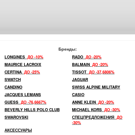
Бренды:
LONGINES
ДО -10%
RADO
ДО -20%
MAURICE LACROIX
BALMAIN
ДО -20%
CERTINA
ДО -25%
TISSOT
ДО -37,6806%
SWATCH
JAGUAR
CANDINO
SWISS ALPINE MILITARY
JACQUES LEMANS
CASIO
GUESS
ДО -76,6667%
ANNE KLEIN
ДО -20%
BEVERLY HILLS POLO CLUB
MICHAEL KORS
ДО -30%
SWAROVSKI
СПЕЦПРЕДЛОЖЕНИЯ
ДО
-30%
АКСЕССУАРЫ