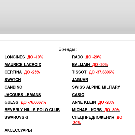
Бренды:
LONGINES
ДО -10%
RADO
ДО -20%
MAURICE LACROIX
BALMAIN
ДО -20%
CERTINA
ДО -25%
TISSOT
ДО -37,6806%
SWATCH
JAGUAR
CANDINO
SWISS ALPINE MILITARY
JACQUES LEMANS
CASIO
GUESS
ДО -76,6667%
ANNE KLEIN
ДО -20%
BEVERLY HILLS POLO CLUB
MICHAEL KORS
ДО -30%
SWAROVSKI
СПЕЦПРЕДЛОЖЕНИЯ
ДО
-30%
АКСЕССУАРЫ