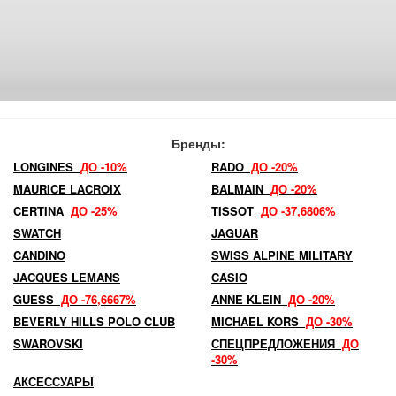
Бренды:
LONGINES
ДО -10%
RADO
ДО -20%
MAURICE LACROIX
BALMAIN
ДО -20%
CERTINA
ДО -25%
TISSOT
ДО -37,6806%
SWATCH
JAGUAR
CANDINO
SWISS ALPINE MILITARY
JACQUES LEMANS
CASIO
GUESS
ДО -76,6667%
ANNE KLEIN
ДО -20%
BEVERLY HILLS POLO CLUB
MICHAEL KORS
ДО -30%
SWAROVSKI
СПЕЦПРЕДЛОЖЕНИЯ
ДО
-30%
АКСЕССУАРЫ