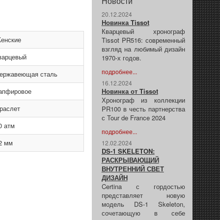
Новости
20.12.2024
Новинка Tissot
Кварцевый хронограф
енские
Tissot PR516: современный
взгляд на любимый дизайн
варцевый
1970-х годов.
подробнее...
ержавеющая сталь
16.12.2024
апфировое
Новинка от Tissot
Хронограф из коллекции
раслет
PR100 в честь партнерства
с Tour de France 2024
0 атм
подробнее...
2 мм
12.02.2024
DS-1 SKELETON:
РАСКРЫВАЮЩИЙ
ВНУТРЕННИЙ СВЕТ
ДИЗАЙН
Certina с гордостью
представляет новую
модель DS-1 Skeleton,
сочетающую в себе