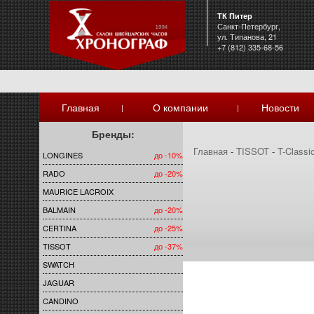
ТК Питер
Санкт-Петербург,
ул. Типанова, 21
+7 (812) 335-68-56
Главная
О компании
Новости
|
|
Бренды:
Главная
-
TISSOT
-
T-Classi
LONGINES
до -10%
RADO
до -20%
MAURICE LACROIX
BALMAIN
до -20%
CERTINA
до -25%
TISSOT
до -37%
SWATCH
JAGUAR
CANDINO