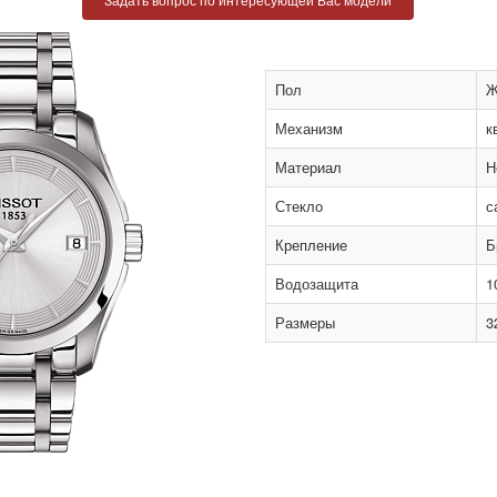
Пол
Ж
Механизм
к
Материал
Н
Стекло
с
Крепление
Б
Водозащита
1
Размеры
3