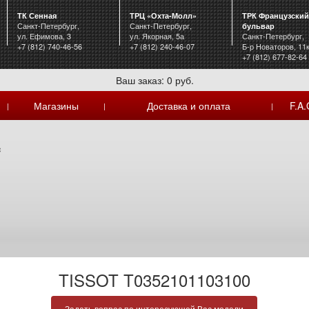
ТК Сенная
ТРЦ «Охта-Молл»
ТРК Французский
Санкт-Петербург,
Санкт-Петербург,
бульвар
ул. Ефимова, 3
ул. Якорная, 5а
Санкт-Петербург,
+7 (812) 740-46-56
+7 (812) 240-46-07
Б-р Новаторов, 11
+7 (812) 677-82-64
Ваш заказ: 0 руб.
Магазины
Доставка и оплата
F.A.
|
|
|
c
TISSOT T0352101103100
Задать вопрос по интересующей Вас модели