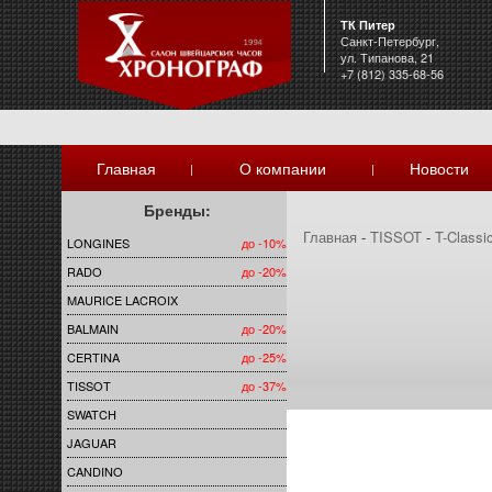
ТК Питер
Санкт-Петербург,
ул. Типанова, 21
+7 (812) 335-68-56
Главная
О компании
Новости
|
|
Бренды:
Главная
-
TISSOT
-
T-Classi
LONGINES
до -10%
RADO
до -20%
MAURICE LACROIX
BALMAIN
до -20%
CERTINA
до -25%
TISSOT
до -37%
SWATCH
JAGUAR
CANDINO