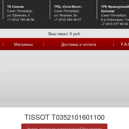
ТК Сенная
ТРЦ «Охта-Молл»
ТРК Французский
Санкт-Петербург,
Санкт-Петербург,
бульвар
ул. Ефимова, 3
ул. Якорная, 5а
Санкт-Петербург,
+7 (812) 740-46-56
+7 (812) 240-46-07
Б-р Новаторов, 11
+7 (812) 677-82-64
Ваш заказ: 0 руб.
Магазины
Доставка и оплата
F.A.
|
|
|
c
TISSOT T0352101601100
Задать вопрос по интересующей Вас модели