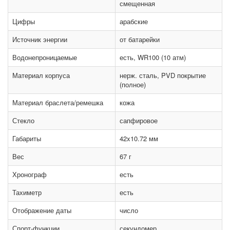
смещенная
Цифры
арабские
Источник энергии
от батарейки
Водонепроницаемые
есть, WR100 (10 атм)
Материал корпуса
нерж. сталь, PVD покрытие
(полное)
Материал браслета/ремешка
кожа
Стекло
сапфировое
Габариты
42x10.72 мм
Вес
67 г
Хронограф
есть
Тахиметр
есть
Отображение даты
число
Спорт-функции
секундомер