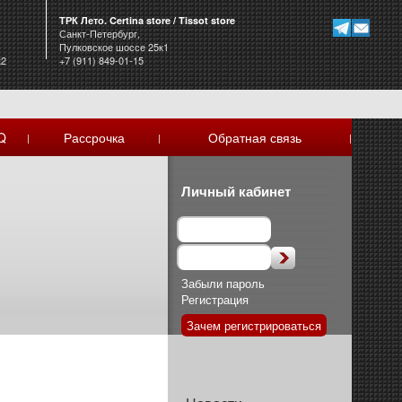
ТРК Лето. Certina store / Tissot store
Санкт-Петербург,
Пулковское шоссе 25к1
к2
+7 (911) 849-01-15
Q
Рассрочка
Обратная связь
|
|
|
Личный кабинет
Забыли пароль
Регистрация
Зачем регистрироваться