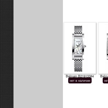
Balmain B21913384
Balm
нет в наличии
не