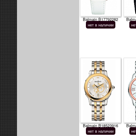
Balmain B17792282
Balm
нет в наличии
не
Balmain B18523916
Balm
нет в наличии
не