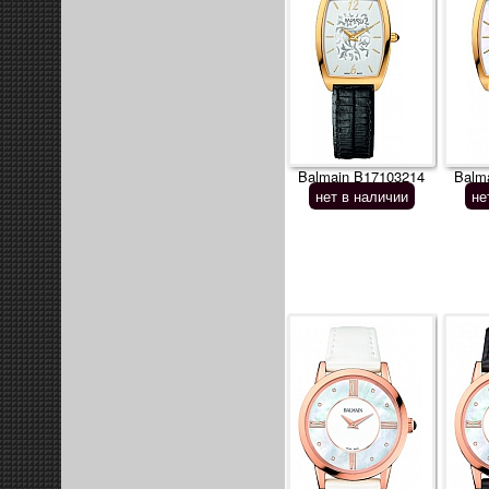
Balmain B17103214
Balm
нет в наличии
не