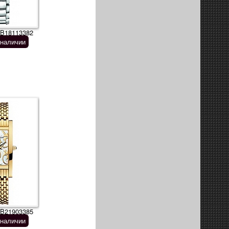
 B18113382
 наличии
 B21903385
 наличии