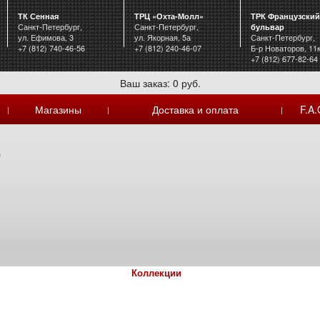
ТК Сенная
ТРЦ «Охта-Молл»
ТРК Французский
Санкт-Петербург,
Санкт-Петербург,
бульвар
ул. Ефимова, 3
ул. Якорная, 5а
Санкт-Петербург,
+7 (812) 740-46-56
+7 (812) 240-46-07
Б-р Новаторов, 11
+7 (812) 677-82-64
Ваш заказ: 0 руб.
Магазины
Доставка и оплата
F.A.
|
|
|
е
Коллекции