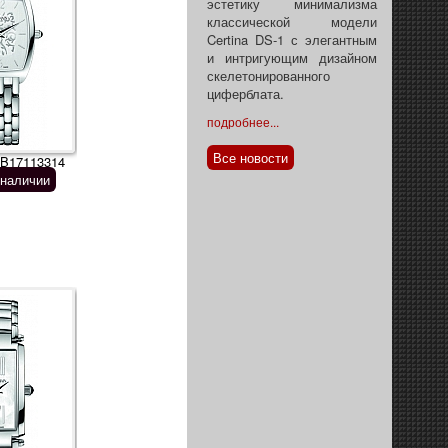
эстетику минимализма
классической модели
Certina DS-1 с элегантным
и интригующим дизайном
скелетонированного
циферблата.
подробнее...
Все новости
 B17113314
 наличии