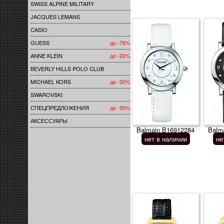
SWISS ALPINE MILITARY
JACQUES LEMANS
CASIO
GUESS
до -76%
ANNE KLEIN
до -20%
BEVERLY HILLS POLO CLUB
MICHAEL KORS
до -30%
SWAROVSKI
СПЕЦПРЕДЛОЖЕНИЯ
до -30%
АКСЕССУАРЫ
Balmain B16912284
Balm
нет в наличии
не