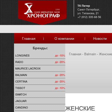
ТК Питер
Санкт-Петербург,
ул. Типанова, 21
+7 (812) 335-68-56
Главная
О компании
Новости
|
|
Бренды:
Главная
-
Balmain
-
Женски
LONGINES
до -10%
RADO
до -20%
MAURICE LACROIX
BALMAIN
до -20%
CERTINA
до -20%
TISSOT
до -10%
SWATCH
JAGUAR
ЖЕНСКИЕ
CANDINO