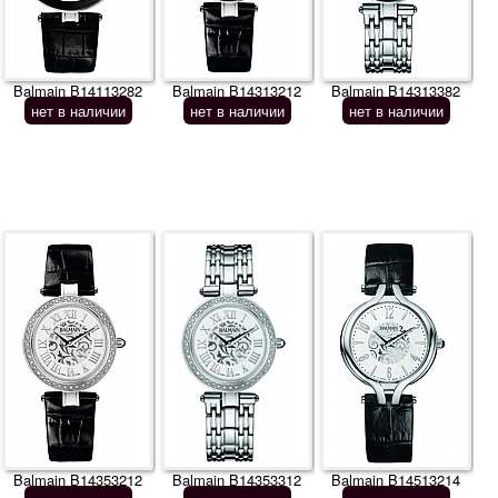
Balmain B14113282
Balmain B14313212
Balmain B14313382
нет в наличии
нет в наличии
нет в наличии
Balmain B14353212
Balmain B14353312
Balmain B14513214