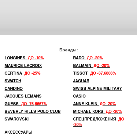
Бренды:
LONGINES
ДО -10%
RADO
ДО -20%
MAURICE LACROIX
BALMAIN
ДО -20%
CERTINA
ДО -25%
TISSOT
ДО -37,6806%
SWATCH
JAGUAR
CANDINO
SWISS ALPINE MILITARY
JACQUES LEMANS
CASIO
GUESS
ДО -76,6667%
ANNE KLEIN
ДО -20%
BEVERLY HILLS POLO CLUB
MICHAEL KORS
ДО -30%
SWAROVSKI
СПЕЦПРЕДЛОЖЕНИЯ
ДО
-30%
АКСЕССУАРЫ