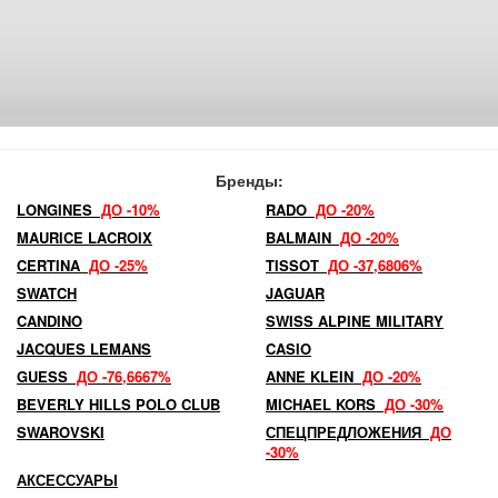
Бренды:
LONGINES
ДО -10%
RADO
ДО -20%
MAURICE LACROIX
BALMAIN
ДО -20%
CERTINA
ДО -25%
TISSOT
ДО -37,6806%
SWATCH
JAGUAR
CANDINO
SWISS ALPINE MILITARY
JACQUES LEMANS
CASIO
GUESS
ДО -76,6667%
ANNE KLEIN
ДО -20%
BEVERLY HILLS POLO CLUB
MICHAEL KORS
ДО -30%
SWAROVSKI
СПЕЦПРЕДЛОЖЕНИЯ
ДО
-30%
АКСЕССУАРЫ