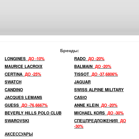
Бренды:
LONGINES
ДО -10%
RADO
ДО -20%
MAURICE LACROIX
BALMAIN
ДО -20%
CERTINA
ДО -25%
TISSOT
ДО -37,6806%
SWATCH
JAGUAR
CANDINO
SWISS ALPINE MILITARY
JACQUES LEMANS
CASIO
GUESS
ДО -76,6667%
ANNE KLEIN
ДО -20%
BEVERLY HILLS POLO CLUB
MICHAEL KORS
ДО -30%
SWAROVSKI
СПЕЦПРЕДЛОЖЕНИЯ
ДО
-30%
АКСЕССУАРЫ