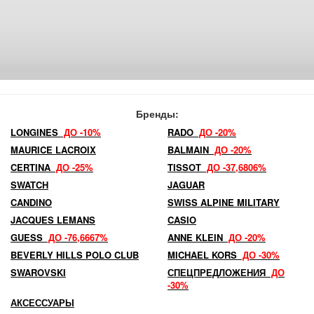
Бренды:
LONGINES
ДО -10%
RADO
ДО -20%
MAURICE LACROIX
BALMAIN
ДО -20%
CERTINA
ДО -25%
TISSOT
ДО -37,6806%
SWATCH
JAGUAR
CANDINO
SWISS ALPINE MILITARY
JACQUES LEMANS
CASIO
GUESS
ДО -76,6667%
ANNE KLEIN
ДО -20%
BEVERLY HILLS POLO CLUB
MICHAEL KORS
ДО -30%
SWAROVSKI
СПЕЦПРЕДЛОЖЕНИЯ
ДО
-30%
АКСЕССУАРЫ