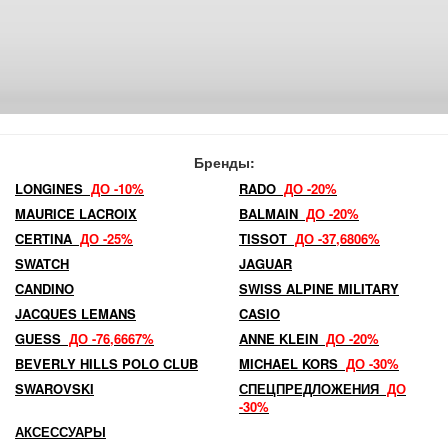
Бренды:
LONGINES
ДО -10%
RADO
ДО -20%
MAURICE LACROIX
BALMAIN
ДО -20%
CERTINA
ДО -25%
TISSOT
ДО -37,6806%
SWATCH
JAGUAR
CANDINO
SWISS ALPINE MILITARY
JACQUES LEMANS
CASIO
GUESS
ДО -76,6667%
ANNE KLEIN
ДО -20%
BEVERLY HILLS POLO CLUB
MICHAEL KORS
ДО -30%
SWAROVSKI
СПЕЦПРЕДЛОЖЕНИЯ
ДО
-30%
АКСЕССУАРЫ