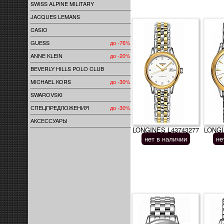
SWISS ALPINE MILITARY
JACQUES LEMANS
CASIO
GUESS
до -76%
ANNE KLEIN
до -20%
BEVERLY HILLS POLO CLUB
MICHAEL KORS
до -30%
SWAROVSKI
СПЕЦПРЕДЛОЖЕНИЯ
до -30%
АКСЕССУАРЫ
LONGINES L43743277
LONGI
нет в наличии
не