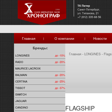
ТК Питер
Санкт-Петербург,
ул. Типанова, 21
+7 (812) 335-68-56
Главная
О компании
Новости
|
|
Бренды:
Главная
-
LONGINES
-
Flags
LONGINES
до -10%
RADO
до -20%
MAURICE LACROIX
BALMAIN
до -20%
CERTINA
до -25%
TISSOT
до -37%
SWATCH
JAGUAR
FLAGSHIP
CANDINO