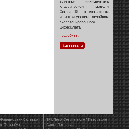
эстетику минимализма
классической модели
Certina DS-1 с элегантным
и интригующим дизайном
скелетонированного
циферблата.
подробнее...
Все новости
 Французский бульвар
ТРК Лето. Certina store / Tissot store
кт-Петербург,
Санкт-Петербург,