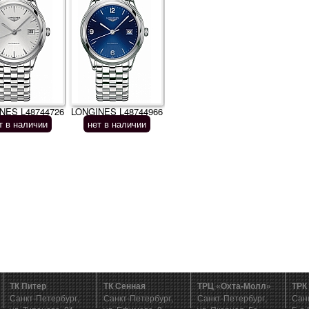
NES L48744726
LONGINES L48744966
т в наличии
нет в наличии
ТК Питер
ТК Сенная
ТРЦ «Охта-Молл»
ТРК
Санкт-Петербург,
Санкт-Петербург,
Санкт-Петербург,
Сан