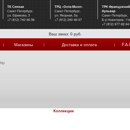
ТК Сенная
ТРЦ «Охта-Молл»
ТРК Французский
Санкт-Петербург,
Санкт-Петербург,
бульвар
ул. Ефимова, 3
ул. Якорная, 5а
Санкт-Петербург,
+7 (812) 740-46-56
+7 (812) 240-46-07
Б-р Новаторов, 11
+7 (812) 677-82-64
Ваш заказ: 0 руб.
Магазины
Доставка и оплата
F.A.
|
|
|
hip
Коллекции