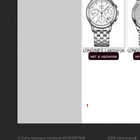
LONGINES L48034126
LONGI
нет в наличии
не
1
© Сеть часовых салонов ХРОНОГРАФ
ООО Хронограф