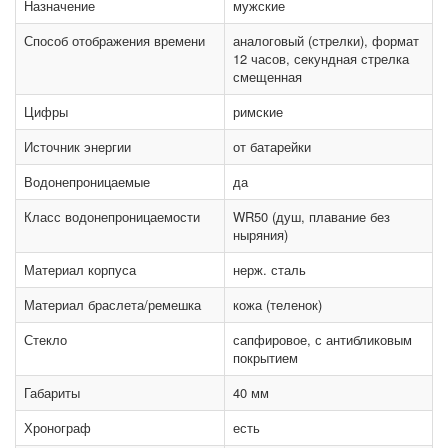
Назначение
мужские
Способ отображения времени
аналоговый (стрелки), формат
12 часов, секундная стрелка
смещенная
Цифры
римские
Источник энергии
от батарейки
Водонепроницаемые
да
Класс водонепроницаемости
WR50 (душ, плавание без
ныряния)
Материал корпуса
нерж. сталь
Материал браслета/ремешка
кожа (теленок)
Стекло
сапфировое, с антибликовым
покрытием
Габариты
40 мм
Хронограф
есть