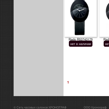
Rado R53743175
Rad
нет в наличии
не
1
© Сеть часовых салонов ХРОНОГРАФ
ООО Хронограф