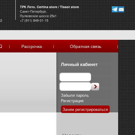
ТРК Лето. Certina store / Tissot store
Санкт-Петербург,
Пулковское шоссе 25к1
к2
+7 (911) 849-01-15
Q
Рассрочка
Обратная связь
|
|
|
Личный кабинет
Забыли пароль
Регистрация
Зачем регистрироваться