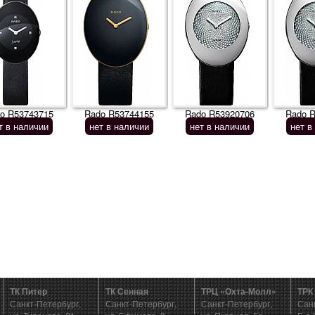
o R53743715
Rado R53744155
Rado R53920706
Rado 
т в наличии
нет в наличии
нет в наличии
нет в
ТК Питер
ТК Сенная
ТРЦ «Охта-Молл»
ТРК
Санкт-Петербург,
Санкт-Петербург,
Санкт-Петербург,
Сан