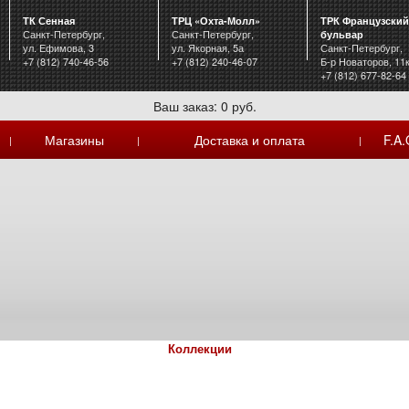
ТК Сенная
ТРЦ «Охта-Молл»
ТРК Французский
Санкт-Петербург,
Санкт-Петербург,
бульвар
ул. Ефимова, 3
ул. Якорная, 5а
Санкт-Петербург,
+7 (812) 740-46-56
+7 (812) 240-46-07
Б-р Новаторов, 11
+7 (812) 677-82-64
Ваш заказ: 0 руб.
Магазины
Доставка и оплата
F.A.
|
|
|
Коллекции