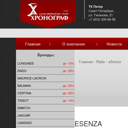
ТК Питер
Санкт-Петербург,
ул. Типанова, 21
+7 (812) 335-68-56
Главная
О компании
Новости
|
|
Бренды:
Главная
-
Rado
-
eSenza
LONGINES
до -10%
RADO
до -20%
MAURICE LACROIX
BALMAIN
до -20%
CERTINA
до -20%
TISSOT
до -10%
SWATCH
JAGUAR
ESENZA
CANDINO