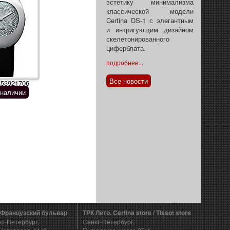
эстетику минимализма
классической модели
Certina DS-1 с элегантным
и интригующим дизайном
скелетонированного
циферблата.
подробнее...
Все новости
R53921706
 наличии
 Французский бульвар
ТРК Лето. Certina store / Tissot store
кт-Петербург,
Санкт-Петербург,