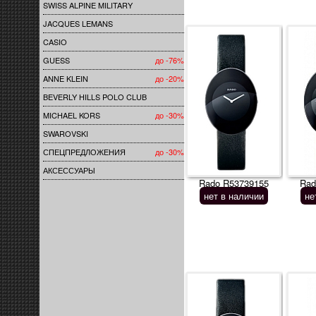
SWISS ALPINE MILITARY
JACQUES LEMANS
CASIO
GUESS
до -76%
ANNE KLEIN
до -20%
BEVERLY HILLS POLO CLUB
MICHAEL KORS
до -30%
SWAROVSKI
СПЕЦПРЕДЛОЖЕНИЯ
до -30%
АКСЕССУАРЫ
Rado R53739155
Rad
нет в наличии
не