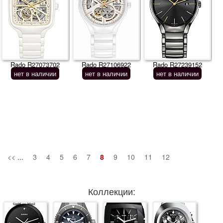
Rado R27073702
Rado R27106922
Rado R27239152
нет в наличии
нет в наличии
нет в наличии
<<
...
3
4
5
6
7
8
9
10
11
12
Коллекции: