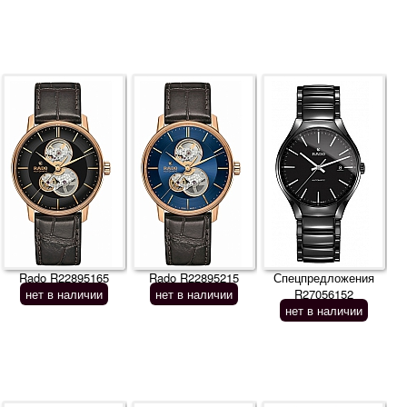
Rado R22895165
Rado R22895215
Спецпредложения
нет в наличии
нет в наличии
R27056152
нет в наличии