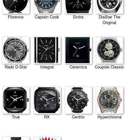
Florence
Captain Cook
Sintra
DiaStar The
Original
Rado D-Star
Integral
Ceramica
Coupole Classic
True
RX
Centrix
Hyperchrome