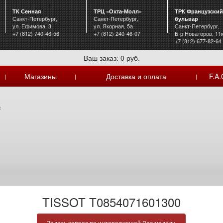
ТК Сенная
ТРЦ «Охта-Молл»
ТРК Французский
Санкт-Петербург,
Санкт-Петербург,
бульвар
ул. Ефимова, 3
ул. Якорная, 5а
Санкт-Петербург,
+7 (812) 740-46-56
+7 (812) 240-46-07
Б-р Новаторов, 11
+7 (812) 677-82-64
Ваш заказ: 0 руб.
Магазины
Доставка и оплата
F.A.
|
|
|
c
TISSOT T0854071601300
Задать вопрос по интересующей Вас модели