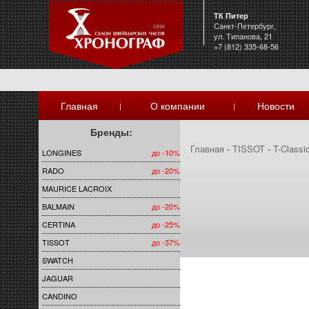
ТК Питер
Санкт-Петербург,
ул. Типанова, 21
+7 (812) 335-68-56
Главная
О компании
Новости
|
|
Бренды:
Главная
-
TISSOT
-
T-Classi
LONGINES
до -10%
RADO
до -20%
MAURICE LACROIX
BALMAIN
до -20%
CERTINA
до -25%
TISSOT
до -37%
SWATCH
JAGUAR
CANDINO