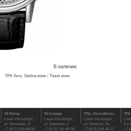
В наличии:
ТРК Лето. Certina store / Tissot store
ТК Питер
ТК Сенная
ТРЦ «Охта-Молл»
ТРК
Санкт-Петербург,
Санкт-Петербург,
Санкт-Петербург,
Сан
ул. Типанова, 21
ул. Ефимова, 3
ул. Якорная, 5а
Б-р 
+7 (812) 335-68-56
+7 (812) 740-46-56
+7 (812) 240-46-07
+7 (