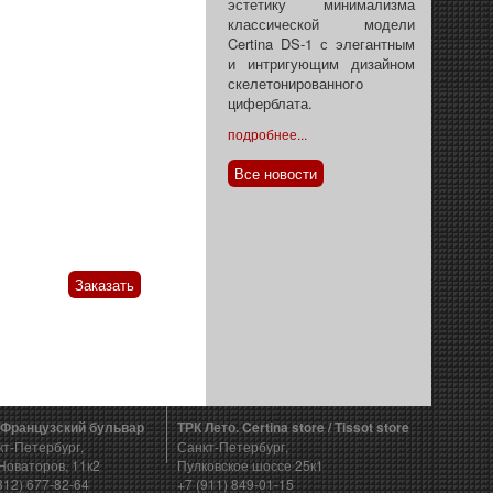
эстетику минимализма
классической модели
Certina DS-1 с элегантным
и интригующим дизайном
скелетонированного
циферблата.
подробнее...
Все новости
Заказать
 Французский бульвар
ТРК Лето. Certina store / Tissot store
кт-Петербург,
Санкт-Петербург,
Новаторов, 11к2
Пулковское шоссе 25к1
812) 677-82-64
+7 (911) 849-01-15