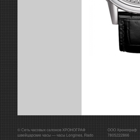
© Сеть часовых салонов ХРОНОГРАФ
ООО Хронограф
швейцарские часы
— часы Longines, Rado
7805222866