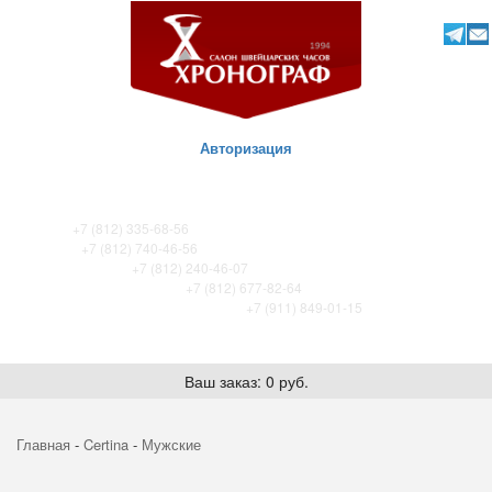
Авторизация
ТК Питер
+7 (812) 335-68-56
ТК Сенная
+7 (812) 740-46-56
ТРЦ «Охта-Молл»
+7 (812) 240-46-07
ТРК Французский бульвар
+7 (812) 677-82-64
ТРК Лето. Certina store / Tissot store
+7 (911) 849-01-15
Ваш заказ: 0 руб.
Главная
-
Certina
-
Мужские