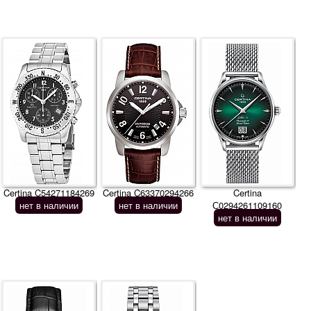
Certina C54271184269
Certina C63370294266
Certina
нет в наличии
нет в наличии
С0294261109160
нет в наличии