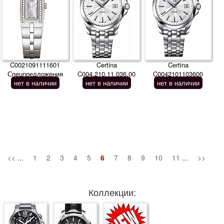
C0021091111601
Certina
Certina
Спецпредложения
C004.210.11.036.00
C0042101103600
нет в наличии
нет в наличии
нет в наличии
<<
...
1
2
3
4
5
6
7
8
9
10
11
...
>>
Коллекции: