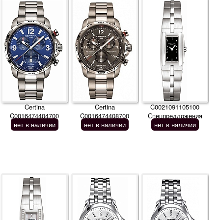
Certina
Certina
C0021091105100
C0016474404700
C0016474408700
Спецпредложения
нет в наличии
нет в наличии
нет в наличии